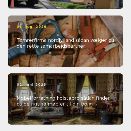
06. juni 2026
Tømrerfirma nordjylland sådan vælger du
den rette samarbejdspartner
02. juni 2026
Møbelforretning holstebro sådan finder
du de rigtige møbler til din bolig