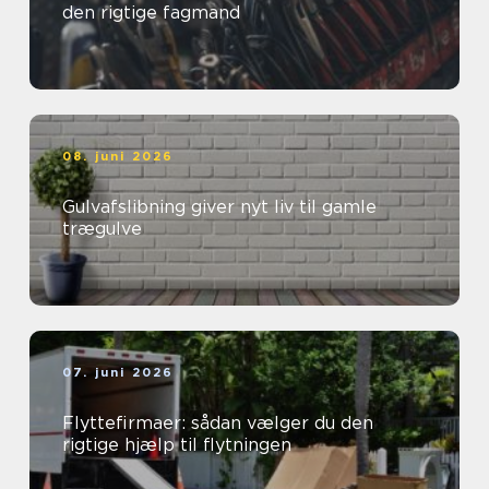
den rigtige fagmand
08. juni 2026
Gulvafslibning giver nyt liv til gamle
trægulve
07. juni 2026
Flyttefirmaer: sådan vælger du den
rigtige hjælp til flytningen