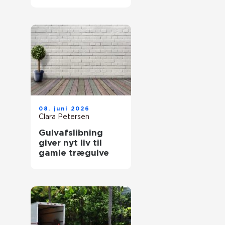
rigtige fagmand
08. juni 2026
Clara Petersen
Gulvafslibning
giver nyt liv til
gamle trægulve