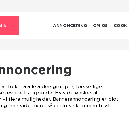
dk
ANNONCERING
OM OS
COOKI
Annoncering
f folk fra alle aldersgrupper, forskellige
smæssige baggrunde. Hvis du ønsker at
r vi flere muligheder. Bannerannoncering er blot
u gerne vide mere, så er du velkommen til at