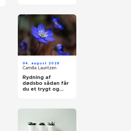
i hverdag og
arbejdsliv
04. august 2026
Camilla Lauritzen
Rydning af
dødsbo sådan får
du et trygt og
professionelt
forløb