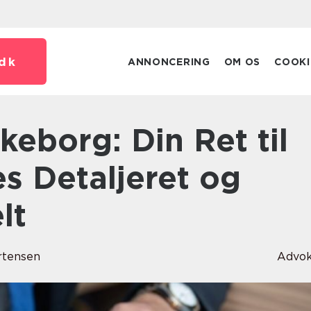
dk
ANNONCERING
OM OS
COOKI
s Detaljeret og
lt
rtensen
Advok