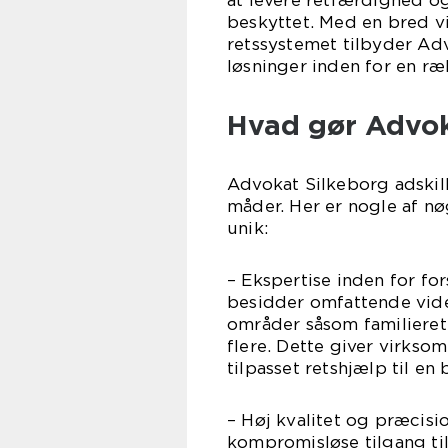
at levere retfærdighed og 
beskyttet. Med en bred v
retssystemet tilbyder Adv
løsninger inden for en ræ
Hvad gør Advok
Advokat Silkeborg adskill
måder. Her er nogle af n
unik:
– Ekspertise inden for fo
besidder omfattende viden
områder såsom familieret,
flere. Dette giver virkso
tilpasset retshjælp til en 
– Høj kvalitet og præcisi
kompromisløse tilgang til 