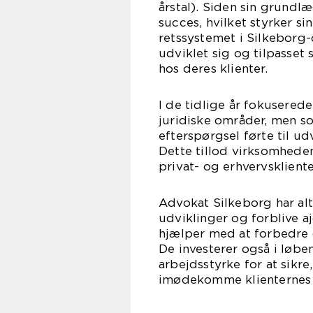
årstal). Siden sin grundl
succes, hvilket styrker si
retssystemet i Silkeborg
udviklet sig og tilpasset 
hos deres klienter.
I de tidlige år fokusere
juridiske områder, men s
efterspørgsel førte til ud
Dette tillod virksomhede
privat- og erhvervskliente
Advokat Silkeborg har alt
udviklinger og forblive a
hjælper med at forbedre d
De investerer også i løb
arbejdsstyrke for at sikre
imødekomme klienternes