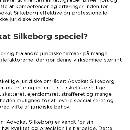
sikre, at klienternes rettigheder bliver hørt og
ifte af kompetencer og erfaringer inden for
okat Silkeborg effektive og professionelle
kke juridiske områder.
at Silkeborg speciel?
er sig fra andre juridiske firmaer på mange
øglefaktorerne, der gør denne virksomhed særligt
rskellige juridiske områder: Advokat Silkeborg
 og erfaring inden for forskellige retlige
 skatteret, ejendomsret, strafferet og mange
mheden mulighed for at levere specialiseret og
bred vifte af juridiske behov.
on: Advokat Silkeborg er kendt for sin
høj kvalitet og præcision i sit arbejde. Dette