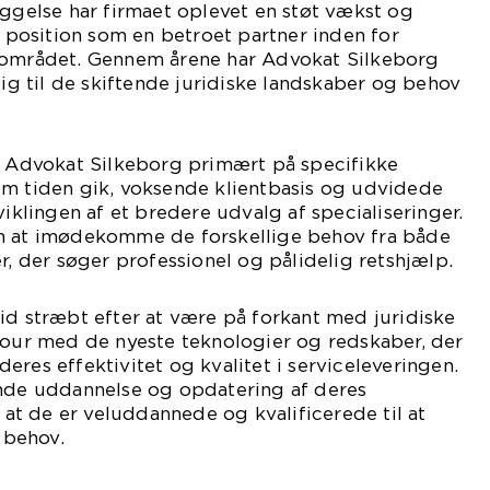
æggelse har firmaet oplevet en støt vækst og
n position som en betroet partner inden for
-området. Gennem årene har Advokat Silkeborg
sig til de skiftende juridiske landskaber og behov
de Advokat Silkeborg primært på specifikke
om tiden gik, voksende klientbasis og udvidede
viklingen af et bredere udvalg af specialiseringer.
n at imødekomme de forskellige behov fra både
r, der søger professionel og pålidelig retshjælp.
id stræbt efter at være på forkant med juridiske
jour med de nyeste teknologier og redskaber, der
eres effektivitet og kvalitet i serviceleveringen.
ende uddannelse og opdatering af deres
, at de er veluddannede og kvalificerede til at
 behov.