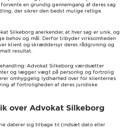
an forvente en grundig gennemgang af deres sag
ing, der sikrer den bedst mulige retlige
okat Silkeborg anerkender, at hver sag er unik, og
lige behov og mål. Derfor tilbyder virksomheden
 hver klient og skræddersyr deres rådgivning og
malt resultat.
 behandling: Advokat Silkeborg værdsætter
enter og lægger vægt på personlig og fortrolig
rer omhyggelig lydhørhed over for klienternes
ing af fortroligheden af deres juridiske
lik over Advokat Silkeborg
e daterer sig tilbage til (indsæt dato eller