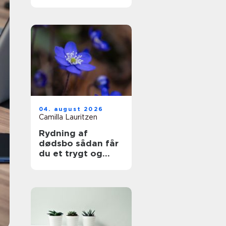
i hverdag og
arbejdsliv
04. august 2026
Camilla Lauritzen
Rydning af
dødsbo sådan får
du et trygt og
professionelt
forløb