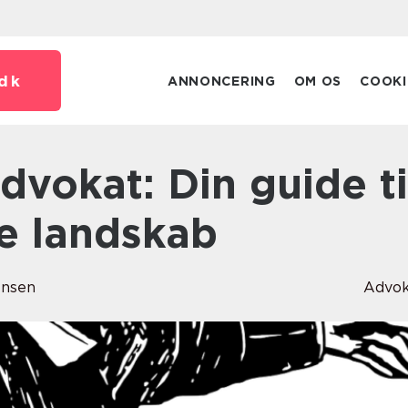
dk
ANNONCERING
OM OS
COOKI
ke landskab
ensen
Advok