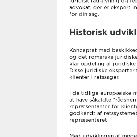
juridisk rådgivning og r
advokat, der er ekspert i
for din sag.
Historisk udvik
Konceptet med beskikkede
og det romerske juridisk
klar opdeling af juridiske
Disse juridiske eksperte
klienter i retssager.
I de tidlige europæiske m
at have såkaldte “rådshe
repræsentanter for klien
godkendt af retssystemet f
repræsenteret.
Med udviklingen af moder