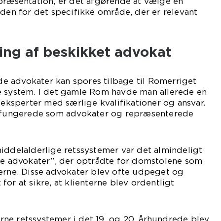
epræsentation, er det afgørende at vælge en
nden for det specifikke område, der er relevant
ling af beskikket advokat
 advokater kan spores tilbage til Romerriget
e system. I det gamle Rom havde man allerede en
 eksperter med særlige kvalifikationer og ansvar.
r fungerede som advokater og repræsenterede
iddelalderlige retssystemer var det almindeligt
rre advokater”, der optrådte for domstolene som
terne. Disse advokater blev ofte udpeget og
or at sikre, at klienterne blev ordentligt
ne retssystemer i det 19. og 20. århundrede blev