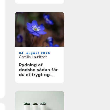
i hverdag og
arbejdsliv
04. august 2026
Camilla Lauritzen
Rydning af
dødsbo sådan får
du et trygt og
professionelt
forløb