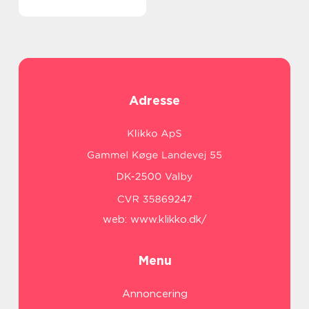
Adresse
web:
www.klikko.dk/
Menu
Annoncering