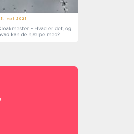
25. maj 2023
Kloakmester – Hvad er det, og
hvad kan de hjælpe med?
g