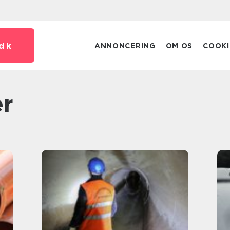
dk
ANNONCERING
OM OS
COOKI
er