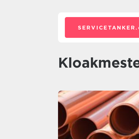
SERVICETANKER.
kloakmest