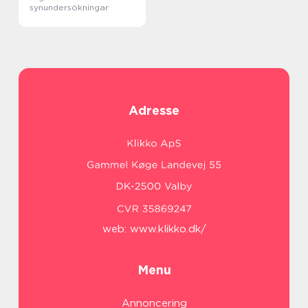
synundersökningar
Adresse
web:
www.klikko.dk/
Menu
Annoncering