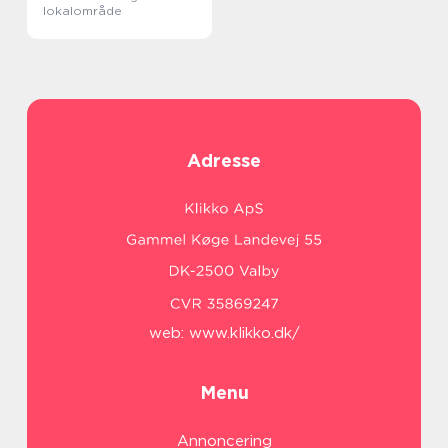
lokalområde
Adresse
web:
www.klikko.dk/
Menu
Annoncering