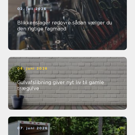
02. juli 2026
Blikkenslager rødovre sådan vælger du
den rigtige fagmand
08. juni 2026
Gulvafslibning giver nyt liv til gamle
trægulve
07. juni 2026