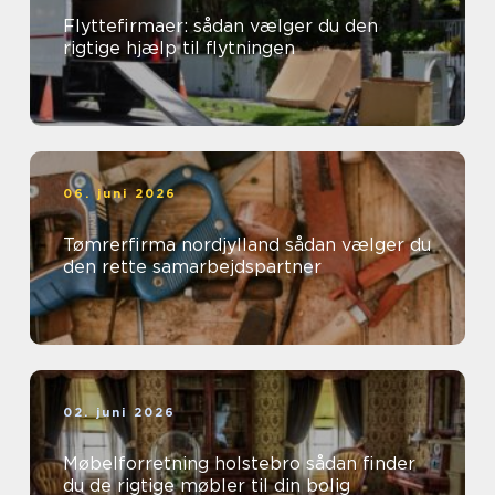
Flyttefirmaer: sådan vælger du den
rigtige hjælp til flytningen
06. juni 2026
Tømrerfirma nordjylland sådan vælger du
den rette samarbejdspartner
02. juni 2026
Møbelforretning holstebro sådan finder
du de rigtige møbler til din bolig