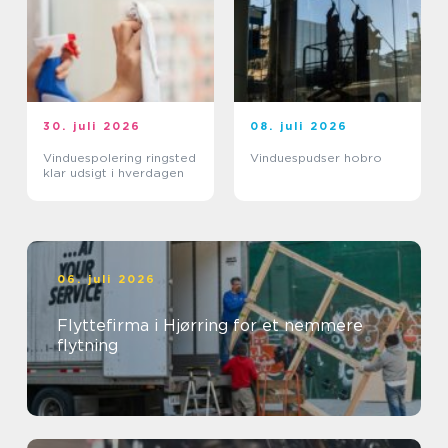
30. juli 2026
08. juli 2026
Vinduespolering ringsted
Vinduespudser hobro
klar udsigt i hverdagen
06. juli 2026
Flyttefirma i Hjørring for et nemmere
flytning