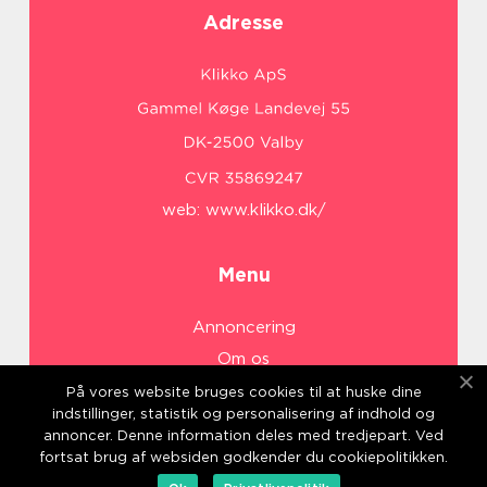
Adresse
web:
www.klikko.dk/
Menu
Annoncering
Om os
Cookies
På vores website bruges cookies til at huske dine
indstillinger, statistik og personalisering af indhold og
Kontakt os
annoncer. Denne information deles med tredjepart. Ved
Sitemap
fortsat brug af websiden godkender du cookiepolitikken.