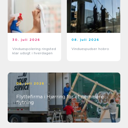
30. juli 2026
08. juli 2026
Vinduespolering ringsted
Vinduespudser hobro
klar udsigt i hverdagen
06. juli 2026
Flyttefirma i Hjørring for et nemmere
flytning