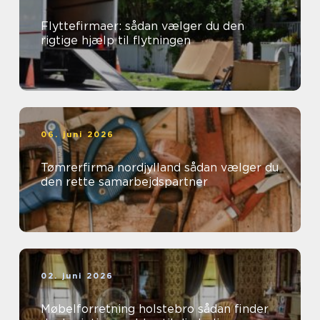
Flyttefirmaer: sådan vælger du den
rigtige hjælp til flytningen
06. juni 2026
Tømrerfirma nordjylland sådan vælger du
den rette samarbejdspartner
02. juni 2026
Møbelforretning holstebro sådan finder