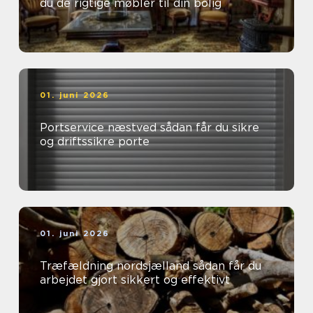
du de rigtige møbler til din bolig
01. juni 2026
Portservice næstved sådan får du sikre
og driftssikre porte
01. juni 2026
Træfældning nordsjælland sådan får du
arbejdet gjort sikkert og effektivt