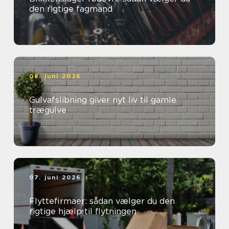
den rigtige fagmand
08. juni 2026
Gulvafslibning giver nyt liv til gamle
trægulve
07. juni 2026
Flyttefirmaer: sådan vælger du den
rigtige hjælp til flytningen