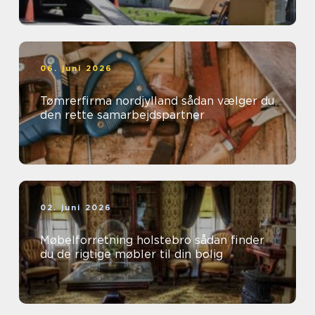
06. juni 2026
Tømrerfirma nordjylland sådan vælger du
den rette samarbejdspartner
02. juni 2026
Møbelforretning holstebro sådan finder
du de rigtige møbler til din bolig