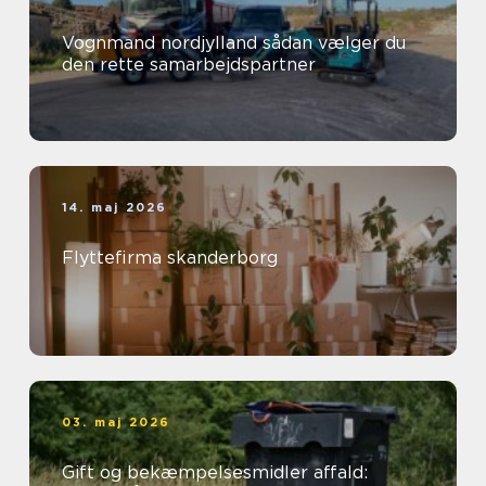
Vognmand nordjylland sådan vælger du
den rette samarbejdspartner
14. maj 2026
Flyttefirma skanderborg
03. maj 2026
Gift og bekæmpelsesmidler affald: