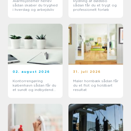
Alarmsystemer herlev
Rydning af dødsbo
sådan skaber du tryghed
sådan får du et trygt og
i hverdag og arbejdsliv
professionelt forløb
02. august 2026
31. juli 2026
Kontorrengøring
Maler hornbæk sådan får
københavn sådan får du
du et flot og holdbart
et sundt og indbydende
resultat
kontor