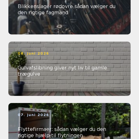
Blikkenslager rødovre sådan vælger du
den rigtige fagmand
08. juni 2026
Gulvafslibning giver nyt liv til gamle
trægulve
07. juni 2026
Flyttefirmaer: sådan vælger du den
rigtige hjælp til flytningen