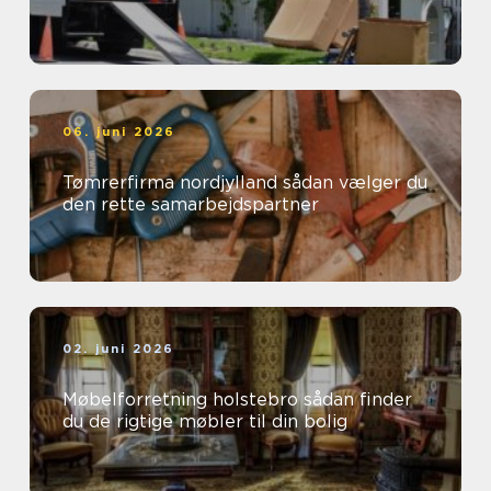
06. juni 2026
Tømrerfirma nordjylland sådan vælger du
den rette samarbejdspartner
02. juni 2026
Møbelforretning holstebro sådan finder
du de rigtige møbler til din bolig