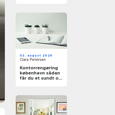
professionelt
forløb
02. august 2026
Clara Petersen
Kontorrengøring
københavn sådan
får du et sundt og
indbydende
kontor