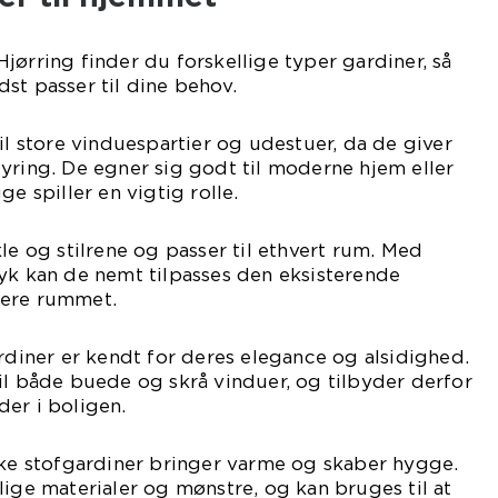
jørring finder du forskellige typer gardiner, så
st passer til dine behov.
il store vinduespartier og udestuer, da de giver
yring. De egner sig godt til moderne hjem eller
ge spiller en vigtig rolle.
le og stilrene og passer til ethvert rum. Med
yk kan de nemt tilpasses den eksisterende
nere rummet.
ardiner er kendt for deres elegance og alsidighed.
il både buede og skrå vinduer, og tilbyder derfor
er i boligen.
ske stofgardiner bringer varme og skaber hygge.
lige materialer og mønstre, og kan bruges til at