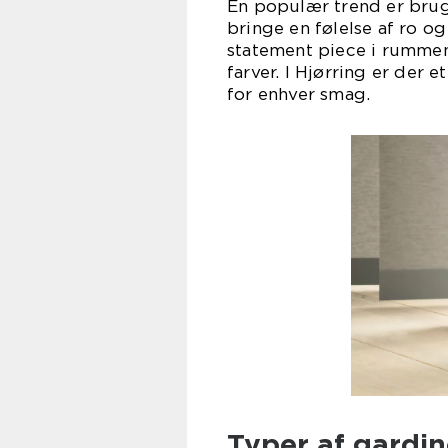
En populær trend er bruge
bringe en følelse af ro o
statement piece i rummen
farver. I Hjørring er der 
for enhver smag.
Typer af gardin