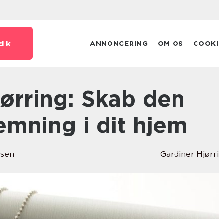
dk
ANNONCERING
OM OS
COOKI
emning i dit hjem
nsen
Gardiner Hjørr