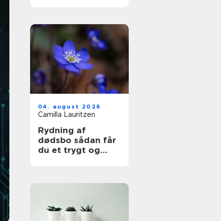
i hverdag og
arbejdsliv
04. august 2026
Camilla Lauritzen
Rydning af
dødsbo sådan får
du et trygt og
professionelt
forløb