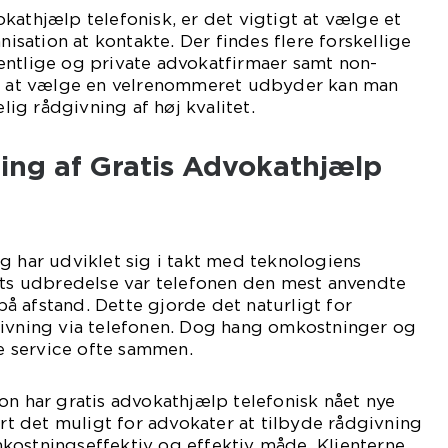
kathjælp telefonisk, er det vigtigt at vælge et
anisation at kontakte. Der findes flere forskellige
entlige og private advokatfirmaer samt non-
ed at vælge en velrenommeret udbyder kan man
elig rådgivning af høj kvalitet.
ling af Gratis Advokathjælp
g har udviklet sig i takt med teknologiens
ets udbredelse var telefonen den mest anvendte
 afstand. Dette gjorde det naturligt for
givning via telefonen. Dog hang omkostninger og
 service ofte sammen.
on har gratis advokathjælp telefonisk nået nye
ort det muligt for advokater at tilbyde rådgivning
kostningseffektiv og effektiv måde. Klienterne