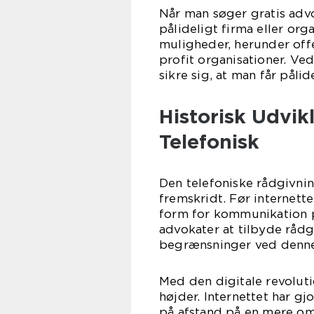
Når man søger gratis advo
pålideligt firma eller org
muligheder, herunder off
profit organisationer. V
sikre sig, at man får pålid
Historisk Udvik
Telefonisk
Den telefoniske rådgivnin
fremskridt. Før internett
form for kommunikation på
advokater at tilbyde råd
begrænsninger ved denne
Med den digitale revoluti
højder. Internettet har gj
på afstand på en mere om