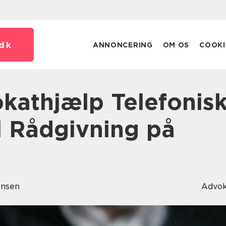
dk
ANNONCERING
OM OS
COOKI
l Rådgivning på
ensen
Advok