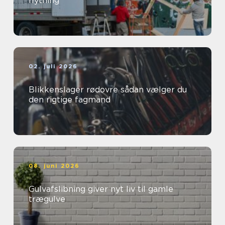
flytning
02. juli 2026
Blikkenslager rødovre sådan vælger du
den rigtige fagmand
08. juni 2026
Gulvafslibning giver nyt liv til gamle
trægulve