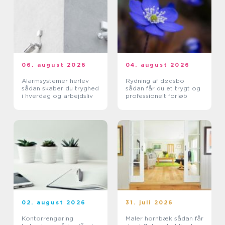
06. august 2026
04. august 2026
Alarmsystemer herlev
Rydning af dødsbo
sådan skaber du tryghed
sådan får du et trygt og
i hverdag og arbejdsliv
professionelt forløb
02. august 2026
31. juli 2026
Kontorrengøring
Maler hornbæk sådan får