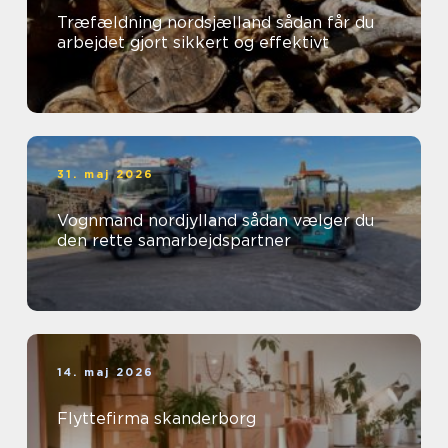
Træfældning nordsjælland sådan får du
arbejdet gjort sikkert og effektivt
31. maj 2026
Vognmand nordjylland sådan vælger du
den rette samarbejdspartner
14. maj 2026
Flyttefirma skanderborg