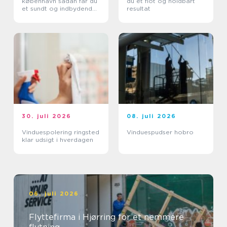
københavn sådan får du
du et flot og holdbart
et sundt og indbydende
resultat
kontor
30. juli 2026
08. juli 2026
Vinduespolering ringsted
Vinduespudser hobro
klar udsigt i hverdagen
06. juli 2026
Flyttefirma i Hjørring for et nemmere