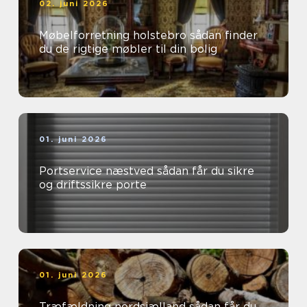
02. juni 2026
Møbelforretning holstebro sådan finder
du de rigtige møbler til din bolig
01. juni 2026
Portservice næstved sådan får du sikre
og driftssikre porte
01. juni 2026
Træfældning nordsjælland sådan får du