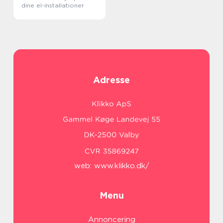
dine el-installationer
Adresse
web:
www.klikko.dk/
Menu
Annoncering