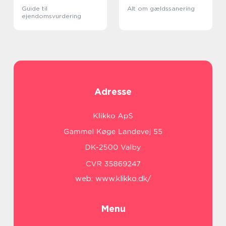
Guide til
Alt om gældssanering
ejendomsvurdering
Adresse
web:
www.klikko.dk/
Menu