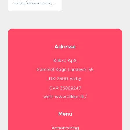
fokus på sikkerhed og
miljø
Adresse
web:
www.klikko.dk/
Menu
Annoncering