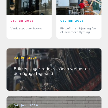
08. juli 2026
06. juli 2026
Vinduespudser hobro
Flyttefirma i Hjørring for
et nemmere flytning
02. juli 2026
Blikkenslager rødovre sådan vælger du
den rigtige fagmand
08. juni 2026