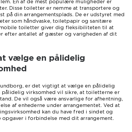
llem. En af de mest populære muligheder er
ter. Disse toiletter er nemme at transportere og
lst på din arrangementsplads. De er udstyret med
teter som håndvaske, toiletpapir og sanitære
obile toiletter giver dig fleksibiliteten til at
r efter antallet af gæster og varigheden af ​​dit
t vælge en pålidelig
somhed
alundborg, er det vigtigt at vælge en pålidelig
ålidelig virksomhed vil sikre, at toiletterne er
stand. De vil også være ansvarlige for afhentning,
else af enhederne under arrangementet. Ved at
ningsvirksomhed kan du have fred i sindet og
e opgaver i forbindelse med dit arrangement.