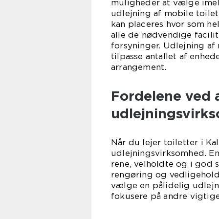
muligheder at vælge ime
udlejning af mobile toilet
kan placeres hvor som he
alle de nødvendige facili
forsyninger. Udlejning af m
tilpasse antallet af enhede
arrangement.
Fordelene ved a
udlejningsvirk
Når du lejer toiletter i K
udlejningsvirksomhed. En p
rene, velholdte og i god 
rengøring og vedligehold
vælge en pålidelig udlej
fokusere på andre vigtig