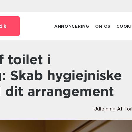
dk
ANNONCERING
OM OS
COOKI
: Skab hygiejniske
d dit arrangement
Udlejning Af Toi