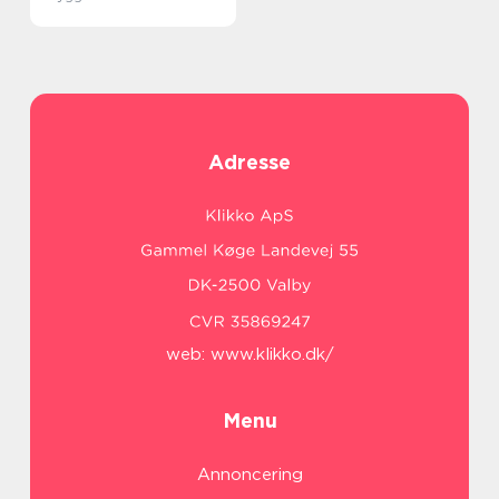
Adresse
web:
www.klikko.dk/
Menu
Annoncering