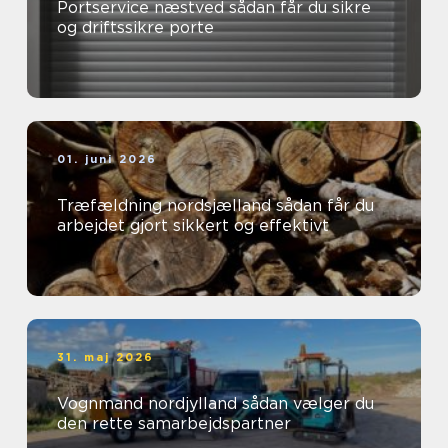
Portservice næstved sådan får du sikre
og driftssikre porte
01. juni 2026
Træfældning nordsjælland sådan får du
arbejdet gjort sikkert og effektivt
31. maj 2026
Vognmand nordjylland sådan vælger du
den rette samarbejdspartner