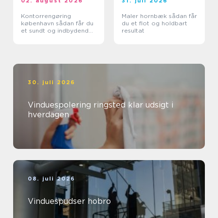
02. august 2026
31. juli 2026
Kontorrengøring
Maler hornbæk sådan får
københavn sådan får du
du et flot og holdbart
et sundt og indbydende
resultat
kontor
30. juli 2026
Vinduespolering ringsted klar udsigt i
hverdagen
08. juli 2026
Vinduespudser hobro